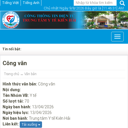
Tiếng Việt
Tiếng Anh
Chủ nhật Ngày 9/8/2026 Bây giờ là [11:46:32] AM
Toggl
navig
Tin nổi bật:
Công văn
Trang chủ
→ Văn bản
Hình thức văn bản:
Công văn
Nội dung:
Tên Nhóm VB:
Y tế
Số lượt tải:
70
Ngày ban hành:
13/04/2026
Ngày hiệu lực:
13/04/2026
Nơi ban hành:
Trung tâm Y tế Kiên Hải
Liên kết:
Tải xuống