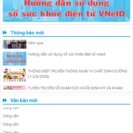
Thông báo mới
Tình hình phòng chống bệnh bại liệt tại Kiên Hải trong các
năm qua
Hướng dẫn sử dụng sổ sức khỏe điện tử vneid
THÔNG ĐIỆP TRUYỀN THÔNG NGÀY VI CHẤT DINH DƯỠNG
(1-2/6/2026)
TUYÊN TRUYỀN VỀ KHÁM SỨC KHỎE ĐỊNH KỲ VÀ KHÁM
SÀNG LỌC MIỄN PHÍ CHO NGƯỜI DÂN
Văn bản mới
Công văn
Công văn
Công văn
Công văn