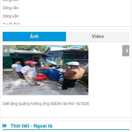
Công văn
Công văn
Quyết định
Công văn
Ảnh
Video
Công văn
Công văn
Công văn
Thông báo
Công văn
Công văn
Công văn
Công Văn
Diệt lăng quăng hưởng ứng ASEAN lần thứ 16/2026
C
Báo cáo
Báo cáo
Công văn
Thời tiết - Ngoại tệ
Báo Cáo