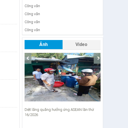
Công văn
Công văn
Công văn
Công văn
Quyết định
Ảnh
Video
Công văn
Công văn
Công văn
Công văn
Thông báo
Công văn
Công văn
Diệt lăng quăng hưởng ứng ASEAN lần thứ
Chống khai thác
Công văn
16/2026
Công Văn
Báo cáo