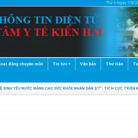
Thứ 6 Ngày 7/8/20
oạt động chuyên môn
Tin tức
Văn bản
Thư viện
Tư
INH YÊU NƯỚC NÂNG CAO SỨC KHỎE NHÂN DÂN 2/7”
|
TÍCH CỰC TRIỂN KHA