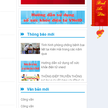
TUYÊN TRUYỀN VỀ KHÁM SỨC
KHỎE ĐỊNH KỲ VÀ KHÁM SÀNG
LỌC MIỄN PHÍ CHO NGƯỜI
Thông báo mới
DÂN
Tình hình phòng chống bệnh bại
liệt tại Kiên Hải trong các năm
qua
Hướng dẫn sử dụng sổ sức
khỏe điện tử vneid
THÔNG ĐIỆP TRUYỀN THÔNG
NGÀY VI CHẤT DINH DƯỠNG (1-
2/6/2026)
Văn bản mới
Báo Cáo
Công văn
Công văn