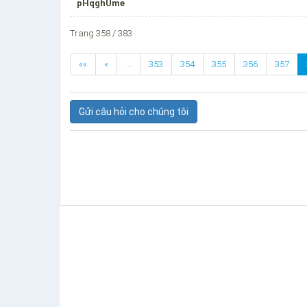
pHqghUme
Trang 358 / 383
««
«
…
353
354
355
356
357
Gửi câu hỏi cho chúng tôi