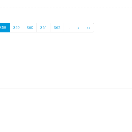
358
359
360
361
362
…
»
»»