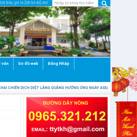
26 Bây giờ là [08:54:44] AM
 vấn
Sơ đồ web
Đăng Nhập
I CHIẾN DỊCH DIỆT LĂNG QUĂNG HƯỞNG ỨNG NGÀY ASEAN PHÒNG, CHỐNG S