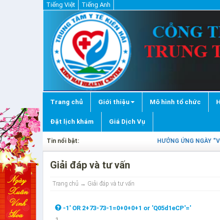
Tiếng Việt
Tiếng Anh
Trang chủ
Giới thiệu
Mô hình tổ chức
H
Đặt lịch khám
Giá Dịch Vụ
Tin nổi bật:
HƯỞNG ỨNG NGÀY “VỆ S
Giải đáp và tư vấn
Trang chủ
→ Giải đáp và tư vấn
-1' OR 2+73-73-1=0+0+0+1 or 'Q05d1eCP'='
1