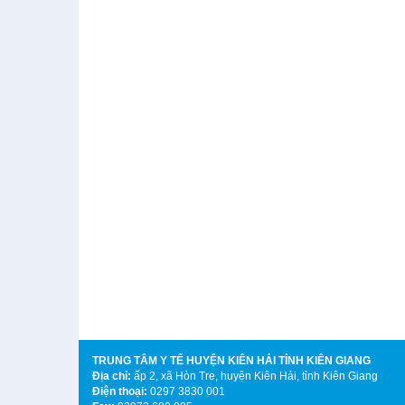
TRUNG TÂM Y TẾ HUYỆN KIÊN HẢI TỈNH KIÊN GIANG
Địa chỉ:
ấp 2
, xã Hòn Tre, huyện Kiên Hải, tỉnh Kiên Giang
Điện thoại:
0297 3830 001