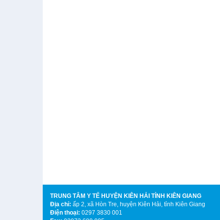
TRUNG TÂM Y TẾ HUYỆN KIÊN HẢI TỈNH KIÊN GIANG
Địa chỉ:
ấp 2
, xã Hòn Tre, huyện Kiên Hải, tỉnh Kiên Giang
Điện thoại:
0297 3830 001