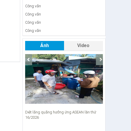
Công văn
Công văn
Công văn
Công văn
Quyết định
Ảnh
Video
Công văn
Công văn
Công văn
Công văn
Thông báo
Công văn
Công văn
Diệt lăng quăng hưởng ứng ASEAN lần thứ
Chống khai thác
Công văn
16/2026
Công Văn
Báo cáo