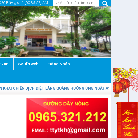
26 Bây giờ là [00:35:58] AM
 vấn
Sơ đồ web
Đăng Nhập
KHAI CHIẾN DỊCH DIỆT LĂNG QUĂNG HƯỞNG ỨNG NGÀY ASEAN PHÒNG, CHỐN