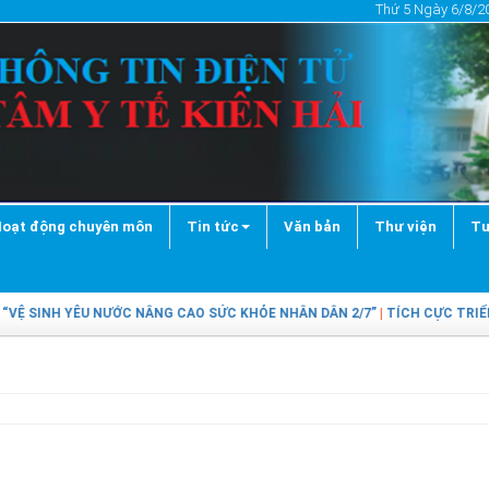
Thứ 5 Ngày 6/8/20
oạt động chuyên môn
Tin tức
Văn bản
Thư viện
Tư
Ệ SINH YÊU NƯỚC NÂNG CAO SỨC KHỎE NHÂN DÂN 2/7”
|
TÍCH CỰC TRIỂN 