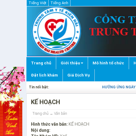
Tiếng Việt
Tiếng Anh
Trang chủ
Giới thiệu
Mô hình tổ chức
H
Đặt lịch khám
Giá Dịch Vụ
Tin nổi bật:
HƯỞNG ỨNG NGÀY “V
KẾ HOẠCH
Trang chủ
→ Văn bản
Hình thức văn bản:
KẾ HOẠCH
Nội dung: