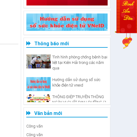
TUYÊN TRUYỀN VỀ KHÁM SỨC
KHỎE ĐỊNH KỲ VÀ KHÁM SÀNG
LỌC MIỄN PHÍ CHO NGƯỜI
Thông báo mới
DÂN
Tình hình phòng chống bệnh bại
liệt tại Kiên Hải trong các năm
qua
Hướng dẫn sử dụng sổ sức
khỏe điện tử vneid
THÔNG ĐIỆP TRUYỀN THÔNG
NGÀY VI CHẤT DINH DƯỠNG (1-
2/6/2026)
Văn bản mới
Báo Cáo
Công văn
Công văn